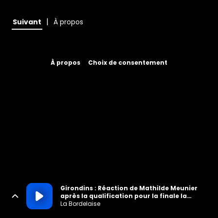
|
Suivant
À propos
À propos
Choix de consentement
Girondins : Réaction de Mathilde Meunier
après la qualification pour la finale la
Coupe de Nouvelle Aquitaine
La Bordelaise