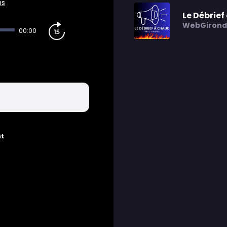
ns
Le Débrie
WebGirond
00:00
nt