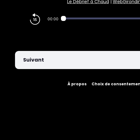
Le Débrief à Chaud
|
WebGirondi
PARIEZ
00:00
Suivant
À propos
Choix de consenteme