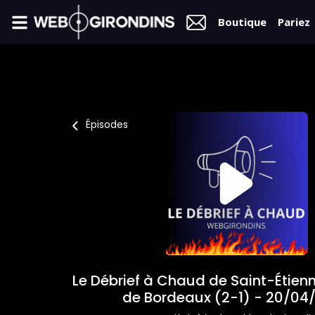
Boutique
Pariez
FIL
INFO
VIDÉOS
Épisodes
MERCATO
FORUM
L2
FÉMININES
Le Débrief à Chaud de Saint-Étien
BOUTIQUE
de Bordeaux (2-1) - 20/04