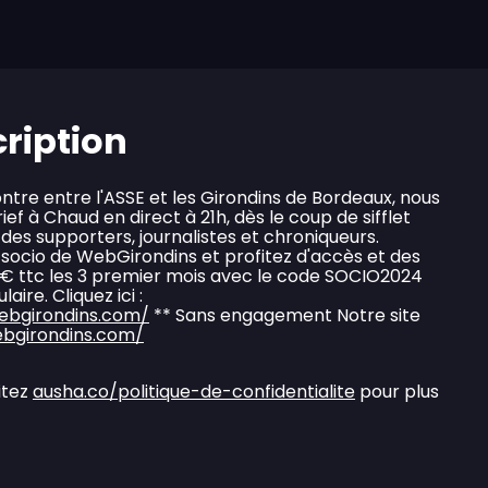
cription
ontre entre l'ASSE et les Girondins de Bordeaux, nous
ef à Chaud en direct à 21h, dès le coup de sifflet
 des supporters, journalistes et chroniqueurs.
socio de WebGirondins et profitez d'accès et des
50€ ttc les 3 premier mois avec le code SOCIO2024
ire. Cliquez ici :
ebgirondins.com/
** Sans engagement Notre site
bgirondins.com/
itez
ausha.co/politique-de-confidentialite
pour plus