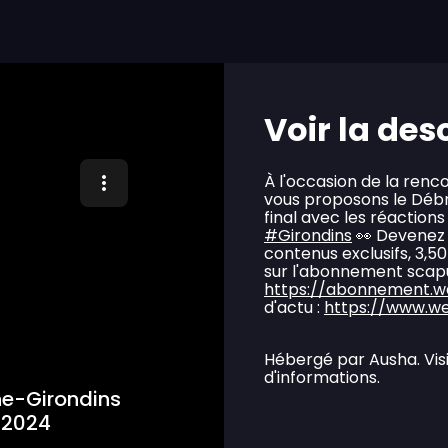
Voir la des
À l'occasion de la renc
vous proposons le Débri
final avec les réactions
#Girondins
👀 Devenez 
contenus exclusifs, 3,
sur l'abonnement scapula
https://abonnement.w
d'actu :
https://www.we
Hébergé par Ausha. Vis
d'informations.
ne-Girondins
/2024