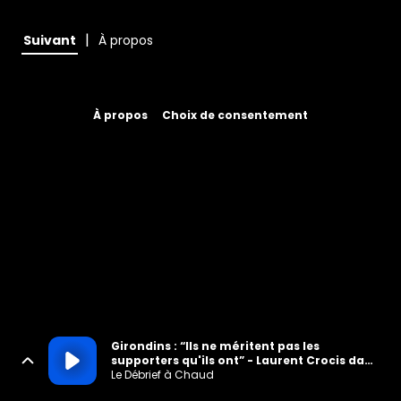
|
Suivant
À propos
À propos
Choix de consentement
Girondins : “Ils ne méritent pas les
supporters qu'ils ont” - Laurent Crocis dans
le Débrief à Chaud
Le Débrief à Chaud