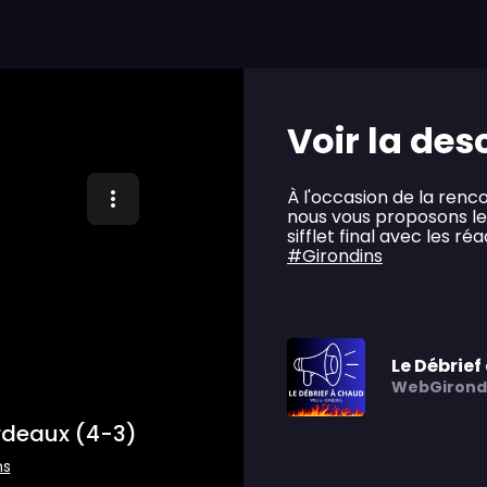
Voir la des
À l'occasion de la renc
nous vous proposons le
sifflet final avec les r
#Girondins
Le Débrie
WebGirond
rdeaux (4-3)
ns