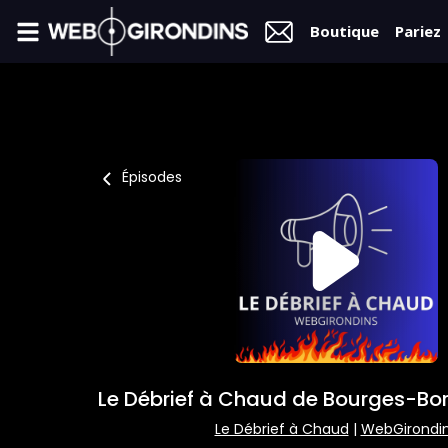
Boutique
Pariez
FIL
INFO
VIDÉOS
Épisodes
MERCATO
FORUM
L2
FÉMININES
Le Débrief à Chaud de Bourges-Bo
BOUTIQUE
Le Débrief à Chaud
|
WebGirondi