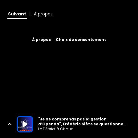
|
Suivant
À propos
À propos
Choix de consentement
"Je ne comprends pas la gestion
d’Openda", Frédéric Sièze se questionne
sur le management de Bruno Irlès avec
Le Débrief à Chaud
Royce Openda