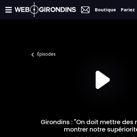
Boutique
Pariez
FIL
INFO
VIDÉOS
Épisodes
MERCATO
FORUM
L2
FÉMININES
Girondins : "On doit mettre des 
BOUTIQUE
montrer notre supériorit