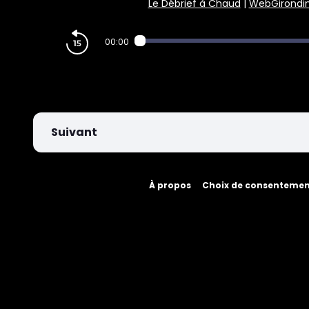
Le Débrief à Chaud
|
WebGirondi
PARIEZ
00:00
Suivant
À propos
Choix de consenteme