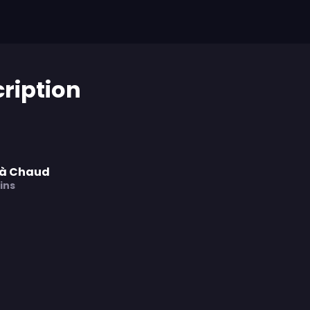
cription
f à Chaud
ins