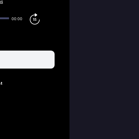
ns
00:00
nt