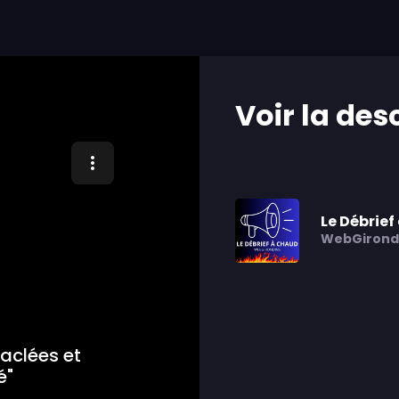
Voir la des
Le Débrie
WebGirond
raclées et
é"