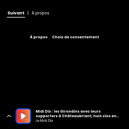
|
Suivant
À propos
À propos
Choix de consentement
Midi Dix : les Girondins avec leurs
supporters à Châteaubriant, huis clos en
suspens
Le Midi Dix