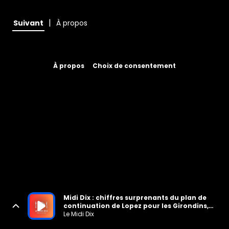
|
Suivant
À propos
À propos
Choix de consentement
Midi Dix : chiffres surprenants du plan de
continuation de Lopez pour les Girondins,
Saada à 6000€/m
Le Midi Dix