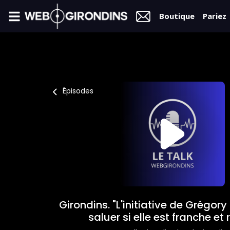
Boutique
Pariez
FIL
INFO
VIDÉOS
Épisodes
MERCATO
FORUM
L2
FÉMININES
Girondins. "L'initiative de Grégory 
BOUTIQUE
saluer si elle est franche et r