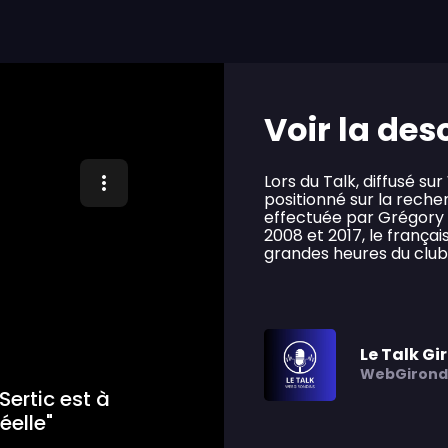
Voir la des
Lors du Talk, diffusé su
positionné sur la reche
effectuée par Grégory S
2008 et 2017, le françai
grandes heures du clu
Le Talk Gi
WebGirond
Sertic est à
éelle"