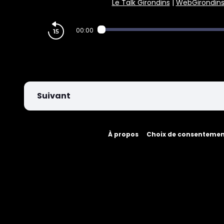
Le Talk Girondins
|
WebGirondin
PARIEZ
00:00
Suivant
À propos
Choix de consenteme