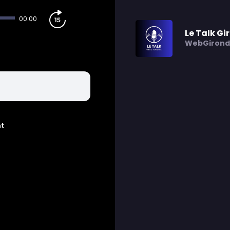
00:00
Le Talk Gi
WebGirond
nt