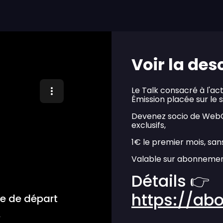
Voir la des
Le Talk consacré à l'ac
Émission placée sur le s
Devenez socio de WebGi
exclusifs,
1€ le premier mois, san
Valable sur abonnemen
Détails 👉
https://ab
ue de départ
s