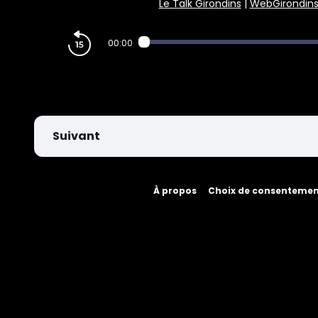
Le Talk Girondins
|
WebGirondin
PARIEZ
00:00
Suivant
À propos
Choix de consenteme