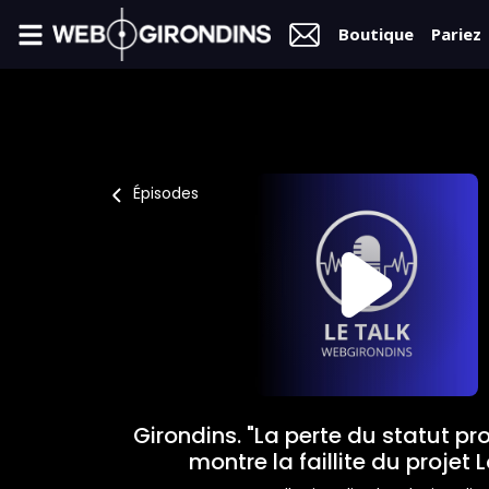
Boutique
Pariez
FIL
INFO
VIDÉOS
Épisodes
MERCATO
FORUM
L2
FÉMININES
Girondins. "La perte du statut pr
BOUTIQUE
montre la faillite du projet 