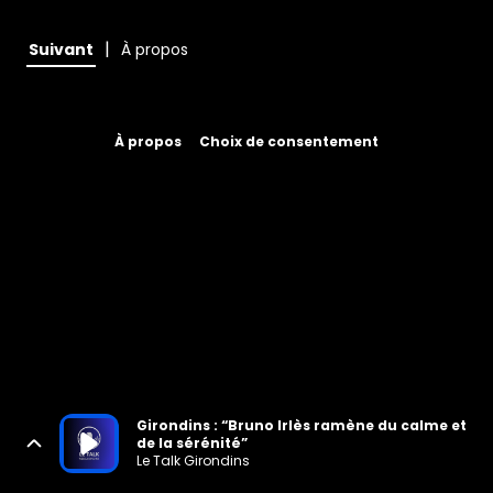
|
Suivant
À propos
À propos
Choix de consentement
Girondins : “Bruno Irlès ramène du calme et
de la sérénité”
Le Talk Girondins