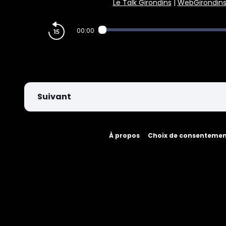
Le Talk Girondins
|
WebGirondin
PARIEZ
00:00
Suivant
À propos
Choix de consenteme