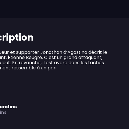
cription
queur et supporter Jonathan d’Agostino décrit le
ant, Étienne Beugre. C’est un grand attaquant,
 but. En revanche, il est avare dans les tâches
ment ressemble à un pari.
rondins
ins