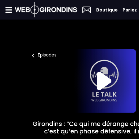
Boutique
Pariez
FIL
INFO
VIDÉOS
Épisodes
MERCATO
FORUM
L2
FÉMININES
Girondins : “Ce qui me dérange che
BOUTIQUE
c’est qu’en phase défensive, i