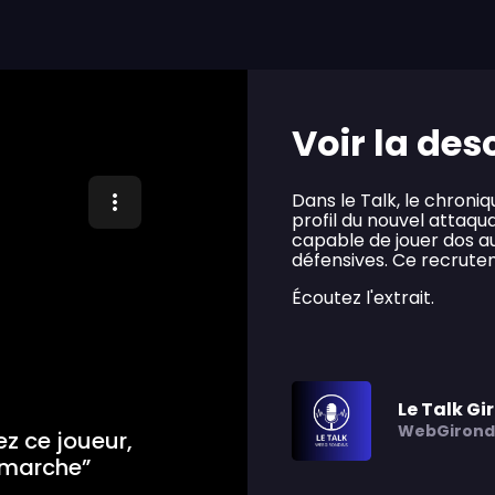
Voir la des
Dans le Talk, le chroni
profil du nouvel attaqu
capable de jouer dos au
défensives. Ce recrute
Écoutez l'extrait.
Le Talk Gi
WebGirond
z ce joueur,
l marche”