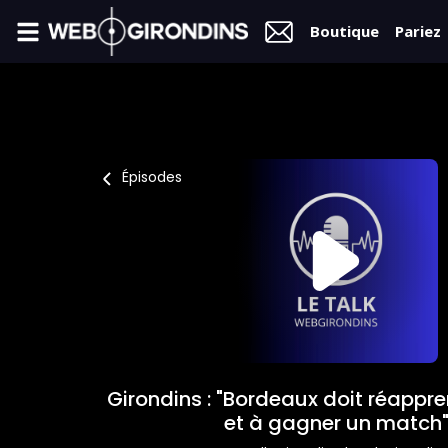
Boutique
Pariez
FIL
INFO
VIDÉOS
Épisodes
MERCATO
FORUM
L2
FÉMININES
Girondins : "Bordeaux doit réappre
BOUTIQUE
et à gagner un match