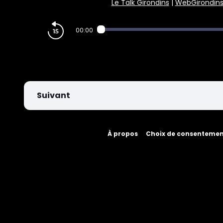
Le Talk Girondins
|
WebGirondin
PARIEZ
00:00
Suivant
À propos
Choix de consenteme