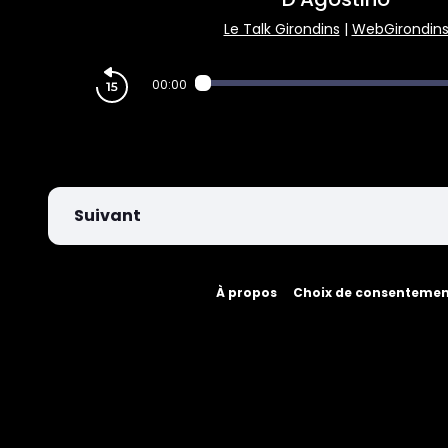
PARIEZ
Le Talk Girondins
|
WebGirondin
00:00
Suivant
À propos
Choix de consenteme