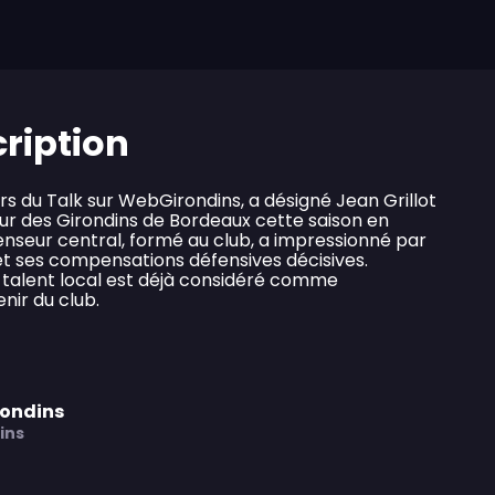
cription
rs du Talk sur WebGirondins, a désigné Jean Grillot
ur des Girondins de Bordeaux cette saison en
fenseur central, formé au club, a impressionné par
 et ses compensations défensives décisives.
talent local est déjà considéré comme
nir du club.
rondins
ins