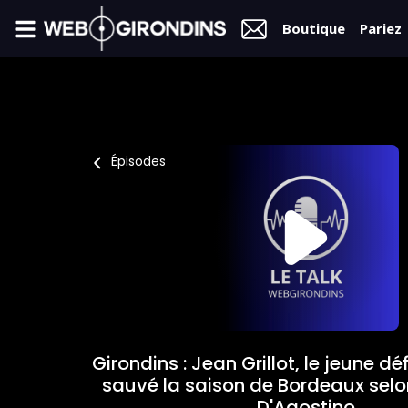
Boutique
Pariez
FIL
INFO
VIDÉOS
Épisodes
MERCATO
FORUM
L2
FÉMININES
Girondins : Jean Grillot, le jeune d
BOUTIQUE
sauvé la saison de Bordeaux sel
D'Agostino