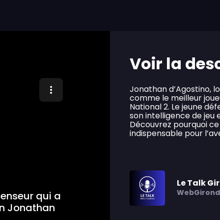
Voir la des
Jonathan d’Agostino, lo
comme le meilleur joue
National 2. Le jeune dé
son intelligence de jeu
Découvrez pourquoi ce 
indispensable pour l’ave
Le Talk Gi
WebGirond
éfenseur qui a
on Jonathan