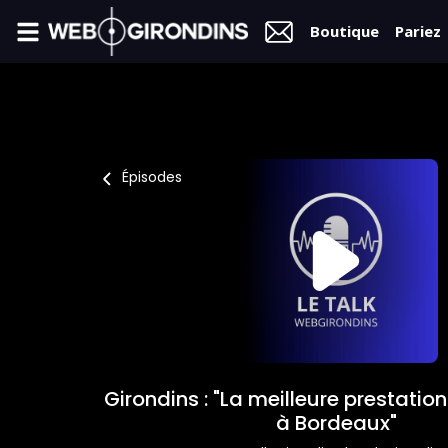
Boutique
Pariez
FIL
INFO
VIDÉOS
Épisodes
MERCATO
FORUM
L2
FÉMININES
Girondins : "La meilleure prestation 
BOUTIQUE
à Bordeaux"