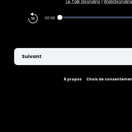
Le Talk Girondins
|
WebGirondin
PARIEZ
00:00
Suivant
À propos
Choix de consenteme