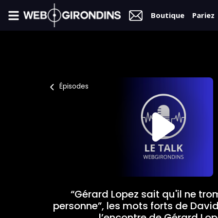
Boutique
Pariez
FIL
INFO
VIDÉOS
Épisodes
MERCATO
FORUM
L2
FÉMININES
“Gérard Lopez sait qu'il ne tr
BOUTIQUE
personne”, les mots forts de Dav
l’encontre de Gérard Lo