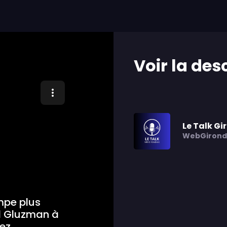
Voir la des
Le Talk Gi
WebGirond
ompe plus
id Gluzman à
pez