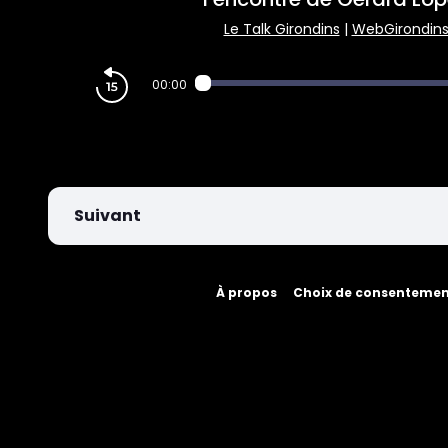
PARIEZ
Le Talk Girondins
|
WebGirondin
00:00
Suivant
À propos
Choix de consenteme