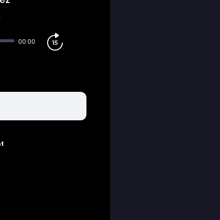
s
00:00
nt