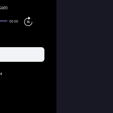
.com
00:00
nt