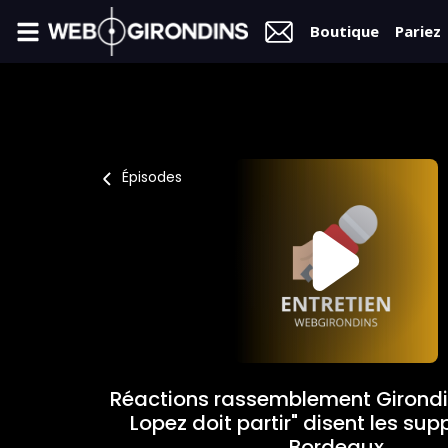
Boutique
Pariez
FIL
INFO
VIDÉOS
Épisodes
MERCATO
FORUM
L2
FÉMININES
Réactions rassemblement Girondin
BOUTIQUE
Lopez doit partir" disent les sup
Bordeaux