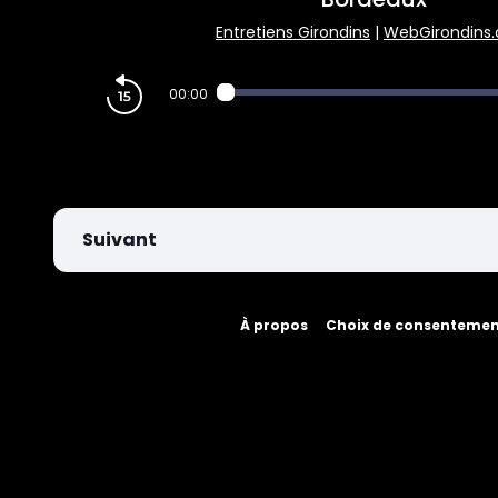
PARIEZ
Entretiens Girondins
|
WebGirondins
00:00
Suivant
À propos
Choix de consenteme