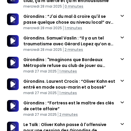
club, ça m'alerte et ça m'enthousiasme"
Published At
Time
mercredi 28 mai 2025
0 minutes
Girondins : “J'ai du mal à croire qu'il se
passe quelque chose au niveau local” avec
Published At
Oliver Kahn
Time
mercredi 28 mai 2025
1 minutes
Girondins. Samuel Vaslin : “Il y a un tel
traumatisme avec Gérard Lopez qu’on a
Published At
envie de voir Oliver Kahn”
Time
mercredi 28 mai 2025
2 minutes
Girondins : "Imaginons que Bordeaux
Métropole refuse au club de jouer au
Published At
Stade Atlantique"
Time
mardi 27 mai 2025
1 minutes
Girondins. Laurent Crocis : “Oliver Kahn est
entré en mode sous-marin et a bossé”
Published At
Time
mardi 27 mai 2025
1 minutes
Girondins : “Fortress est le maître des clés
de cette affaire”
Published At
Time
mardi 27 mai 2025
2 minutes
Le Talk : Oliver Kahn passe à l'offensive
pour une cession des Girondins de