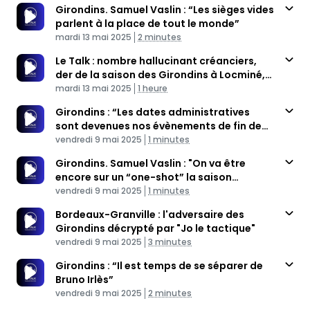
Girondins. Samuel Vaslin : “Les sièges vides
parlent à la place de tout le monde”
Published At
Time
mardi 13 mai 2025
2 minutes
Le Talk : nombre hallucinant créanciers,
der de la saison des Girondins à Locminé,
Published At
Jacques Pichard
Time
mardi 13 mai 2025
1 heure
Girondins : “Les dates administratives
sont devenues nos évènements de fin de
Published At
saison”
Time
vendredi 9 mai 2025
1 minutes
Girondins. Samuel Vaslin : "On va être
encore sur un “one-shot” la saison
Published At
prochaine"
Time
vendredi 9 mai 2025
1 minutes
Bordeaux-Granville : l'adversaire des
Girondins décrypté par "Jo le tactique"
Published At
Time
vendredi 9 mai 2025
3 minutes
Girondins : “Il est temps de se séparer de
Bruno Irlès”
Published At
Time
vendredi 9 mai 2025
2 minutes