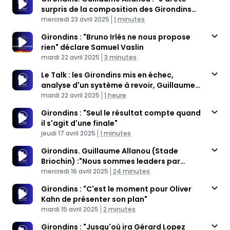
surpris de la composition des Girondins
Published At
sur deux postes"
Time
mercredi 23 avril 2025
1 minutes
Girondins : "Bruno Irlès ne nous propose
rien" déclare Samuel Vaslin
Published At
Time
mardi 22 avril 2025
3 minutes
Le Talk : les Girondins mis en échec,
analyse d'un système à revoir, Guillaume
Published At
Allanou invité
Time
mardi 22 avril 2025
1 heure
Girondins : "Seul le résultat compte quand
il s'agit d'une finale"
Published At
Time
jeudi 17 avril 2025
1 minutes
Girondins. Guillaume Allanou (Stade
Briochin) :"Nous sommes leaders par
Published At
surprise"
Time
mercredi 16 avril 2025
24 minutes
Girondins : "C'est le moment pour Oliver
Kahn de présenter son plan"
Published At
Time
mardi 15 avril 2025
2 minutes
Girondins : "Jusqu'où ira Gérard Lopez