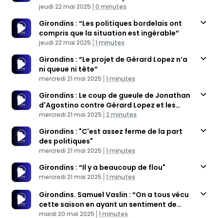
Published At
Haillan...”
Time
jeudi 22 mai 2025
0 minutes
Girondins : “Les politiques bordelais ont
compris que la situation est ingérable”
Published At
Time
jeudi 22 mai 2025
1 minutes
Girondins : “Le projet de Gérard Lopez n’a
ni queue ni tête”
Published At
Time
mercredi 21 mai 2025
1 minutes
Girondins : Le coup de gueule de Jonathan
d'Agostino contre Gérard Lopez et les
Published At
politiques
Time
mercredi 21 mai 2025
2 minutes
Girondins : "C'est assez ferme de la part
des politiques"
Published At
Time
mercredi 21 mai 2025
1 minutes
Girondins : “Il y a beaucoup de flou"
Published At
Time
mercredi 21 mai 2025
1 minutes
Girondins. Samuel Vaslin : “On a tous vécu
cette saison en ayant un sentiment de
Published At
déjà vu”
Time
mardi 20 mai 2025
1 minutes