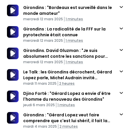
Girondins : "Bordeaux est surveillé dans le
monde amateur"
Published At
Time
mercredi 12 mars 2025
1 minutes
Girondins : La radicalité de la FFF sur la
pyrotechnie était connue
Published At
Time
mercredi 12 mars 2025
1 minutes
Girondins. David Gluzman : "Je suis
absolument contre les sanctions pour
Published At
l'utilisation d'engins pyrotechniques"
Time
mercredi 12 mars 2025
1 minutes
Le Talk : les Girondins décrochent, Gérard
Lopez parle, Michel Audrain invité
Published At
(USAMSM)
Time
mardi 11 mars 2025
2 heures
Djino Forté : "Gérard Lopez a envie d'être
l'homme du renouveau des Girondins"
Published At
Time
jeudi 6 mars 2025
1 minutes
Girondins : "Gérard Lopez veut faire
comprendre que c'est lui shérif, il fait la
Published At
loi"
Time
mardi 4 mars 2025
2 minutes