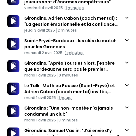
joueurs sont d'énormes compétiteurs"
Published At
Time
vendredi 4 avril 2025
1 minutes
Girondins. Adrien Cabon (coach mental) :
"La gestion émotionnelle et la confiance
Published At
font défaut"
Time
jeudi 3 avril 2025
2 minutes
Saint-Pryvé-Bordeaux : les clés du match
pour les Girondins
Published At
Time
mercredi 2 avril 2025
1 minutes
Girondins. "Après Tours et Niort, j'espère
que Bordeaux ne sera pas le premier
Published At
monument à disparaitre"
Time
mardi 1 avril 2025
0 minutes
Le Talk : Mathieu Pousse (Saint-Pryvé) et
Adrien Cabon (coach mental) invités,
Published At
Girondins en N2
Time
mardi 1 avril 2025
1 heure
Girondins : "Une non-montée n'a jamais
condamné un club"
Published At
Time
mardi 1 avril 2025
3 minutes
Girondins. Samuel Vaslin: "J’ai envie d'y