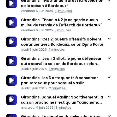
Girondins : “Nathanaël Bai est la révélation
de la saison à Bordeaux”
Published At
Time
vendredi 6 juin 2025
0 minutes
Girondins : "Pour la N2 je ne garde aucun
milieu de terrain de l'effectif de Bordeaux"
Published At
Time
vendredi 6 juin 2025
1 minutes
Girondins : Ces 2 joueurs offensifs doivent
continuer avec Bordeaux, selon Djino Forté
Published At
Time
jeudi 5 juin 2025
1 minutes
Girondins : Jean Grillot, le jeune défenseur
qui a sauvé la saison de Bordeaux selon
Published At
Jonathan D'Agostino
Time
jeudi 5 juin 2025
1 minutes
Girondins : les 3 attaquants à conserver
par Bordeaux pour Samuel Vaslin
Published At
Time
jeudi 5 juin 2025
2 minutes
Girondins. Samuel Vaslin : Sportivement, la
saison prochaine n’est qu’un “cauchemar
Published At
à revivre”
Time
mercredi 4 juin 2025
1 minutes
Girondins : Le chantier du milieu de terrain