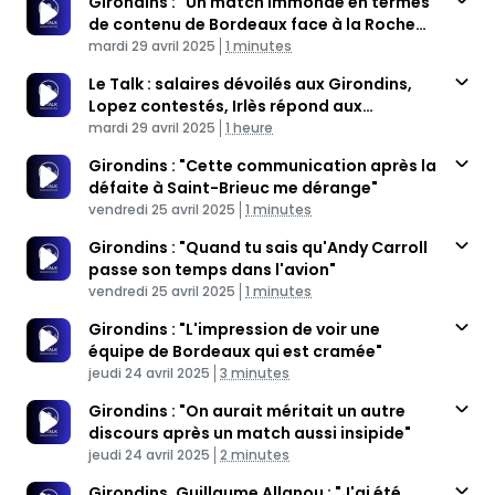
Girondins : "Un match immonde en termes
de contenu de Bordeaux face à la Roche
Published At
VF"
Time
mardi 29 avril 2025
1 minutes
Le Talk : salaires dévoilés aux Girondins,
Lopez contestés, Irlès répond aux
Published At
critiques à Bordeaux
Time
mardi 29 avril 2025
1 heure
Girondins : "Cette communication après la
défaite à Saint-Brieuc me dérange"
Published At
Time
vendredi 25 avril 2025
1 minutes
Girondins : "Quand tu sais qu'Andy Carroll
passe son temps dans l'avion"
Published At
Time
vendredi 25 avril 2025
1 minutes
Girondins : "L'impression de voir une
équipe de Bordeaux qui est cramée"
Published At
Time
jeudi 24 avril 2025
3 minutes
Girondins : "On aurait méritait un autre
discours après un match aussi insipide"
Published At
Time
jeudi 24 avril 2025
2 minutes
Girondins. Guillaume Allanou : "J'ai été