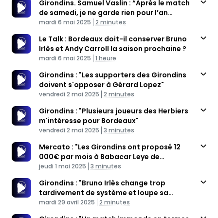
Girondins. Samuel Vaslin : “Après le match
de samedi, je ne garde rien pour l’an
Published At
prochain”
Time
mardi 6 mai 2025
2 minutes
Le Talk : Bordeaux doit-il conserver Bruno
Irlès et Andy Carroll la saison prochaine ?
Published At
Time
mardi 6 mai 2025
1 heure
Girondins : "Les supporters des Girondins
doivent s'opposer à Gérard Lopez"
Published At
Time
vendredi 2 mai 2025
2 minutes
Girondins : "Plusieurs joueurs des Herbiers
m'intéresse pour Bordeaux"
Published At
Time
vendredi 2 mai 2025
3 minutes
Mercato : "Les Girondins ont proposé 12
000€ par mois à Babacar Leye de
Published At
Châteaubriant"
Time
jeudi 1 mai 2025
3 minutes
Girondins : "Bruno Irlès change trop
tardivement de système et loupe sa
Published At
deuxième partie de saison"
Time
mardi 29 avril 2025
2 minutes