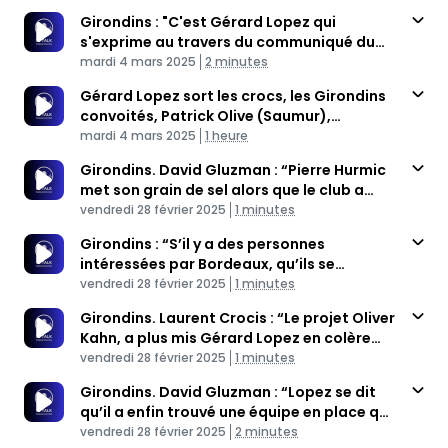
Girondins : "C'est Gérard Lopez qui
s'exprime au travers du communiqué du
Published At
club"
Time
mardi 4 mars 2025
2 minutes
Gérard Lopez sort les crocs, les Girondins
convoités, Patrick Olive (Saumur),
Published At
F.Indalecio invités
Time
mardi 4 mars 2025
1 heure
Girondins. David Gluzman : “Pierre Hurmic
met son grain de sel alors que le club a
Published At
besoin d’attractivité”
Time
vendredi 28 février 2025
1 minutes
Girondins : “S’il y a des personnes
intéressées par Bordeaux, qu’ils se
Published At
manifestent”
Time
vendredi 28 février 2025
1 minutes
Girondins. Laurent Crocis : “Le projet Oliver
Kahn, a plus mis Gérard Lopez en colère
Published At
qu’autre chose”
Time
vendredi 28 février 2025
1 minutes
Girondins. David Gluzman : “Lopez se dit
qu’il a enfin trouvé une équipe en place qui
Published At
me décharge”
Time
vendredi 28 février 2025
2 minutes