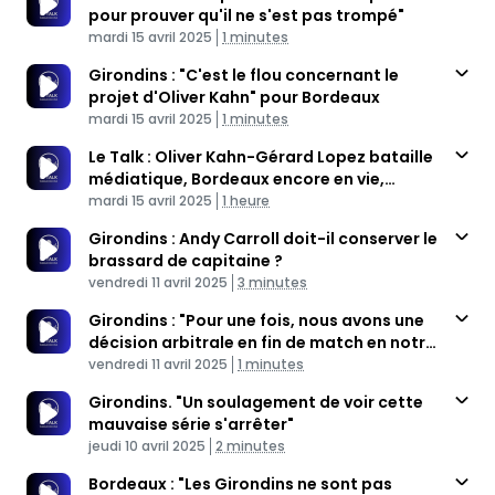
pour prouver qu'il ne s'est pas trompé"
Published At
Time
mardi 15 avril 2025
1 minutes
Girondins : "C'est le flou concernant le
projet d'Oliver Kahn" pour Bordeaux
Published At
Time
mardi 15 avril 2025
1 minutes
Le Talk : Oliver Kahn-Gérard Lopez bataille
médiatique, Bordeaux encore en vie,
Published At
Guillaume Allanou
Time
mardi 15 avril 2025
1 heure
Girondins : Andy Carroll doit-il conserver le
brassard de capitaine ?
Published At
Time
vendredi 11 avril 2025
3 minutes
Girondins : "Pour une fois, nous avons une
décision arbitrale en fin de match en notre
Published At
faveur"
Time
vendredi 11 avril 2025
1 minutes
Girondins. "Un soulagement de voir cette
mauvaise série s'arrêter"
Published At
Time
jeudi 10 avril 2025
2 minutes
Bordeaux : "Les Girondins ne sont pas