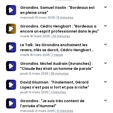
Girondins. Samuel Vaslin : "Bordeaux est
en pleine crise"
Published At
Time
mercredi 19 mars 2025
5 minutes
Girondins. Cédric Hengbart : "Bordeaux a
encore un esprit professionnel dans le jeu"
Published At
Time
mardi 18 mars 2025
29 minutes
Le Talk : les Girondins enchainent les
revers, Irlès se durcit, Cédric Hengbart
Published At
invité
Time
mardi 18 mars 2025
1 heure
Girondins. Michel Audrain (Avranches) :
"Claude Bez était un homme de parole"
Published At
Time
jeudi 13 mars 2025
36 minutes
David Gluzman : "Finalement, Gérard
Lopez n'est pas si fort et pas si riche"
Published At
Time
jeudi 13 mars 2025
1 minutes
Girondins : "Je suis très content de
l'arrivée d'Hummel"
Published At
Time
mercredi 12 mars 2025
0 minutes