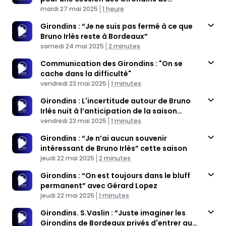
Published At
Bordeaux
Time
mardi 27 mai 2025
1 heure
Girondins : “Je ne suis pas fermé à ce que
Bruno Irlès reste à Bordeaux”
Published At
Time
samedi 24 mai 2025
2 minutes
Communication des Girondins : "On se
cache dans la difficulté"
Published At
Time
vendredi 23 mai 2025
1 minutes
Girondins : L'incertitude autour de Bruno
Irlès nuit à l’anticipation de la saison
Published At
prochaine
Time
vendredi 23 mai 2025
1 minutes
Girondins : “Je n’ai aucun souvenir
intéressant de Bruno Irlès” cette saison
Published At
Time
jeudi 22 mai 2025
2 minutes
Girondins : “On est toujours dans le bluff
permanent” avec Gérard Lopez
Published At
Time
jeudi 22 mai 2025
1 minutes
Girondins. S.Vaslin : “Juste imaginer les
Girondins de Bordeaux privés d'entrer au