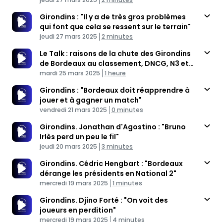
dérange"
Girondins : "Il y a de très gros problèmes
qui font que cela se ressent sur le terrain"
Published At
Time
jeudi 27 mars 2025
2 minutes
Le Talk : raisons de la chute des Girondins
de Bordeaux au classement, DNCG, N3 et
Published At
féminines, Blois
Time
mardi 25 mars 2025
1 heure
Girondins : "Bordeaux doit réapprendre à
jouer et à gagner un match"
Published At
Time
vendredi 21 mars 2025
0 minutes
Girondins. Jonathan d'Agostino : "Bruno
Irlès perd un peu le fil"
Published At
Time
jeudi 20 mars 2025
3 minutes
Girondins. Cédric Hengbart : "Bordeaux
dérange les présidents en National 2"
Published At
Time
mercredi 19 mars 2025
1 minutes
Girondins. Djino Forté : "On voit des
joueurs en perdition"
Published At
Time
mercredi 19 mars 2025
4 minutes