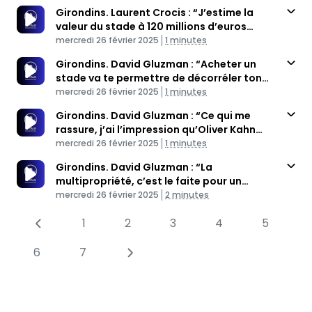
Girondins. Laurent Crocis : “J’estime la
valeur du stade à 120 millions d’euros
Published At
maximums”
Time
mercredi 26 février 2025
1 minutes
Girondins. David Gluzman : “Acheter un
stade va te permettre de décorréler ton
Published At
risque financier des résultats sportifs”
Time
mercredi 26 février 2025
1 minutes
Girondins. David Gluzman : “Ce qui me
rassure, j’ai l’impression qu’Oliver Kahn
Published At
veut mettre Bordeaux en haut de la
Time
mercredi 26 février 2025
1 minutes
multipropriété”
Girondins. David Gluzman : “La
multipropriété, c’est le faite pour un
Published At
actionnaire unique de détenir plusieurs
Time
mercredi 26 février 2025
2 minutes
clubs”
1
2
3
4
5
6
7