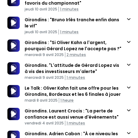
favoris du championnat"
Published At
Time
jeudi 10 avril 2025
1 minutes
Girondins : "Bruno Irlès tranche enfin dans
le vif"
Published At
Time
jeudi 10 avril 2025
1 minutes
Girondins : "Si Oliver Kahn a l'argent,
pourquoi Gérard Lopez ne l'accepte pas ?"
Published At
Time
mercredi 9 avril 2025
2 minutes
Girondins. "L'attitude de Gérard Lopez vis
à vis des investisseurs m'alerte"
Published At
Time
mercredi 9 avril 2025
1 minutes
Le Talk : Oliver Kahn fait une offre pour les
Girondins, Bordeaux et les 6 finales à jouer
Published At
Time
mardi 8 avril 2025
1 heure
Girondins. Laurent Crocis : "La perte de
confiance est aussi venue d'évènements"
Published At
Time
vendredi 4 avril 2025
1 minutes
Girondins. Adrien Cabon : "À ce niveau les