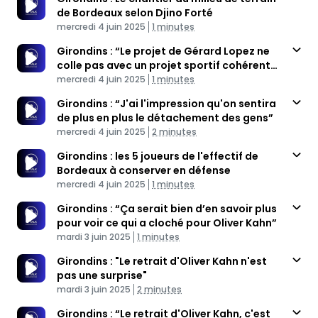
de Bordeaux selon Djino Forté
Published At
Time
mercredi 4 juin 2025
1 minutes
Girondins : “Le projet de Gérard Lopez ne
colle pas avec un projet sportif cohérent
Published At
et sain”
Time
mercredi 4 juin 2025
1 minutes
Girondins : “J'ai l'impression qu'on sentira
de plus en plus le détachement des gens”
Published At
Time
mercredi 4 juin 2025
2 minutes
Girondins : les 5 joueurs de l'effectif de
Bordeaux à conserver en défense
Published At
Time
mercredi 4 juin 2025
1 minutes
Girondins : “Ça serait bien d’en savoir plus
pour voir ce qui a cloché pour Oliver Kahn”
Published At
Time
mardi 3 juin 2025
1 minutes
Girondins : "Le retrait d'Oliver Kahn n'est
pas une surprise"
Published At
Time
mardi 3 juin 2025
2 minutes
Girondins : “Le retrait d'Oliver Kahn, c'est