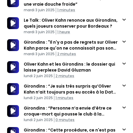
une vraie douche froide”
Published At
Time
mardi 3 juin 2025
1 minutes
Le Talk : Oliver Kahn renonce aux Girondins,
quels joueurs conserver pour Bordeaux ?
Published At
Time
mardi 3 juin 2025
1 heure
Girondins : "Il n'y a pas de regrets sur Oliver
Kahn parce qu'on ne connaissait pas son
Published At
projet"
Time
mardi 3 juin 2025
2 minutes
Oliver Kahn et les Girondins : le dossier qui
laisse perplexe David Gluzman
Published At
Time
lundi 2 juin 2025
2 minutes
Girondins : “Je suis très surpris qu’Oliver
Kahn n’ait toujours pas eu accès à la Data
Published At
Room”
Time
lundi 2 juin 2025
1 minutes
Girondins : “Personne n’a envie d’être ce
croque-mort qui pousse le club à la
Published At
liquidation”
Time
lundi 2 juin 2025
0 minutes
Girondins : “Cette procédure, ce n'est pas