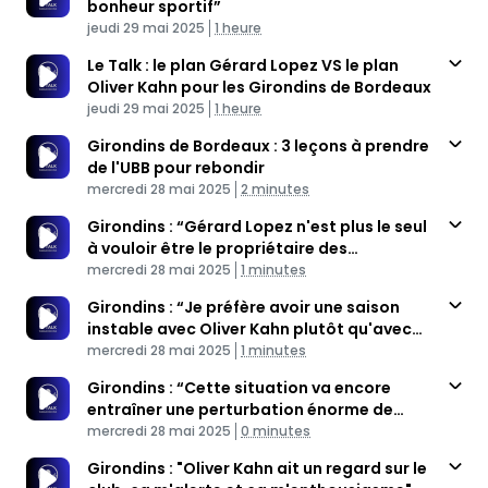
bonheur sportif”
Published At
Time
jeudi 29 mai 2025
1 heure
Le Talk : le plan Gérard Lopez VS le plan
Oliver Kahn pour les Girondins de Bordeaux
Published At
Time
jeudi 29 mai 2025
1 heure
Girondins de Bordeaux : 3 leçons à prendre
de l'UBB pour rebondir
Published At
Time
mercredi 28 mai 2025
2 minutes
Girondins : “Gérard Lopez n'est plus le seul
à vouloir être le propriétaire des
Published At
Girondins"
Time
mercredi 28 mai 2025
1 minutes
Girondins : “Je préfère avoir une saison
instable avec Oliver Kahn plutôt qu'avec
Published At
Gérard Lopez”
Time
mercredi 28 mai 2025
1 minutes
Girondins : “Cette situation va encore
entraîner une perturbation énorme de
Published At
l'intersaison”
Time
mercredi 28 mai 2025
0 minutes
Girondins : "Oliver Kahn ait un regard sur le