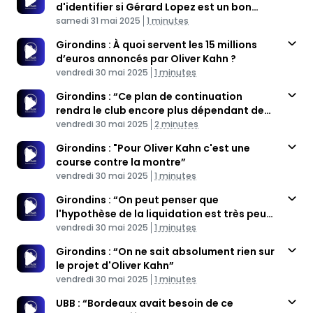
d'identifier si Gérard Lopez est un bon
Published At
président”
Time
samedi 31 mai 2025
1 minutes
Girondins : À quoi servent les 15 millions
d’euros annoncés par Oliver Kahn ?
Published At
Time
vendredi 30 mai 2025
1 minutes
Girondins : “Ce plan de continuation
rendra le club encore plus dépendant de
Published At
Gérard Lopez”
Time
vendredi 30 mai 2025
2 minutes
Girondins : "Pour Oliver Kahn c'est une
course contre la montre”
Published At
Time
vendredi 30 mai 2025
1 minutes
Girondins : “On peut penser que
l'hypothèse de la liquidation est très peu
Published At
probable"
Time
vendredi 30 mai 2025
1 minutes
Girondins : “On ne sait absolument rien sur
le projet d'Oliver Kahn”
Published At
Time
vendredi 30 mai 2025
1 minutes
UBB : “Bordeaux avait besoin de ce