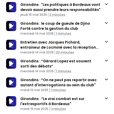
Girondins : "Les politiques à Bordeaux vont
devoir aussi prendre leurs responsabilités"
Published At
Time
jeudi 15 mai 2025
2 minutes
Girondins : le coup de gueule de Djino
Forté contre la gestion du club
Published At
Time
mercredi 14 mai 2025
1 minutes
Entretien avec Jacques Pichard,
entraineur de Locminé avec la réception
Published At
des Girondins de Bordeaux
Time
mercredi 14 mai 2025
20 minutes
Girondins : “Gérard Lopez est souvent
sorti des débats”
Published At
Time
mercredi 14 mai 2025
1 minutes
Girondins : “On ne peut pas repartir avec
autant d'interrogations au sein du club"
Published At
Time
mardi 13 mai 2025
1 minutes
Girondins : “Le vrai combat est sur
l'extrasportifs à Bordeaux"
Published At
Time
mardi 13 mai 2025
1 minutes