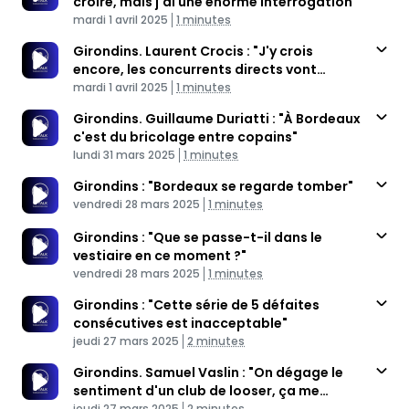
croire, mais j'ai une énorme interrogation"
Published At
Time
mardi 1 avril 2025
1 minutes
Girondins. Laurent Crocis : "J'y crois
encore, les concurrents directs vont
Published At
s'affronter"
Time
mardi 1 avril 2025
1 minutes
Girondins. Guillaume Duriatti : "À Bordeaux
c'est du bricolage entre copains"
Published At
Time
lundi 31 mars 2025
1 minutes
Girondins : "Bordeaux se regarde tomber"
Published At
Time
vendredi 28 mars 2025
1 minutes
Girondins : "Que se passe-t-il dans le
vestiaire en ce moment ?"
Published At
Time
vendredi 28 mars 2025
1 minutes
Girondins : "Cette série de 5 défaites
consécutives est inacceptable"
Published At
Time
jeudi 27 mars 2025
2 minutes
Girondins. Samuel Vaslin : "On dégage le
sentiment d'un club de looser, ça me
Published At
Time
jeudi 27 mars 2025
2 minutes