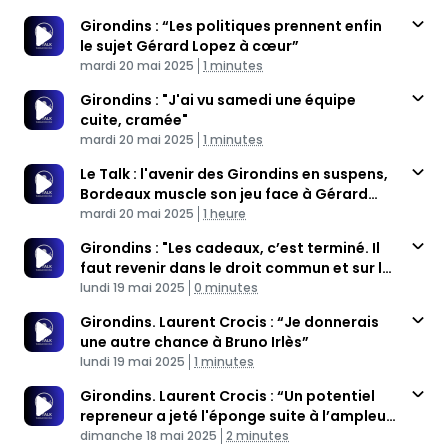
Girondins : “Les politiques prennent enfin
le sujet Gérard Lopez à cœur”
Published At
Time
mardi 20 mai 2025
1 minutes
Girondins : "J'ai vu samedi une équipe
cuite, cramée"
Published At
Time
mardi 20 mai 2025
1 minutes
Le Talk : l'avenir des Girondins en suspens,
Bordeaux muscle son jeu face à Gérard
Published At
Lopez
Time
mardi 20 mai 2025
1 heure
Girondins : "Les cadeaux, c’est terminé. Il
faut revenir dans le droit commun et sur le
Published At
bon chemin"
Time
lundi 19 mai 2025
0 minutes
Girondins. Laurent Crocis : “Je donnerais
une autre chance à Bruno Irlès”
Published At
Time
lundi 19 mai 2025
1 minutes
Girondins. Laurent Crocis : “Un potentiel
repreneur a jeté l'éponge suite à l’ampleur
Published At
du ”chantier” des Girondins de Bordeaux.”
Time
dimanche 18 mai 2025
2 minutes