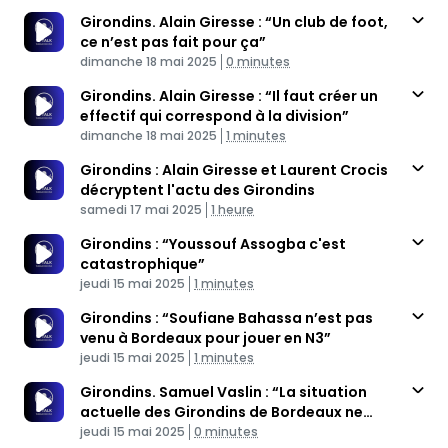
Girondins. Alain Giresse : “Un club de foot,
ce n’est pas fait pour ça”
Published At
Time
dimanche 18 mai 2025
0 minutes
Girondins. Alain Giresse : “Il faut créer un
effectif qui correspond à la division”
Published At
Time
dimanche 18 mai 2025
1 minutes
Girondins : Alain Giresse et Laurent Crocis
décryptent l'actu des Girondins
Published At
Time
samedi 17 mai 2025
1 heure
Girondins : “Youssouf Assogba c'est
catastrophique”
Published At
Time
jeudi 15 mai 2025
1 minutes
Girondins : “Soufiane Bahassa n’est pas
venu à Bordeaux pour jouer en N3”
Published At
Time
jeudi 15 mai 2025
1 minutes
Girondins. Samuel Vaslin : “La situation
actuelle des Girondins de Bordeaux ne
Published At
véhicule pas les valeurs du club”
Time
jeudi 15 mai 2025
0 minutes