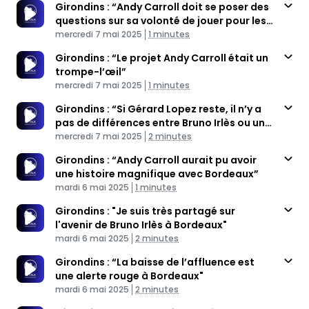
Girondins : “Andy Carroll doit se poser des
questions sur sa volonté de jouer pour les
Published At
Girondins”
Time
mercredi 7 mai 2025
1 minutes
Girondins : “Le projet Andy Carroll était un
trompe-l’œil”
Published At
Time
mercredi 7 mai 2025
1 minutes
Girondins : “Si Gérard Lopez reste, il n’y a
pas de différences entre Bruno Irlès ou un
Published At
autre entraîneur”
Time
mercredi 7 mai 2025
2 minutes
Girondins : “Andy Carroll aurait pu avoir
une histoire magnifique avec Bordeaux”
Published At
Time
mardi 6 mai 2025
1 minutes
Girondins : "Je suis très partagé sur
l'avenir de Bruno Irlès à Bordeaux"
Published At
Time
mardi 6 mai 2025
2 minutes
Girondins : “La baisse de l’affluence est
une alerte rouge à Bordeaux"
Published At
Time
mardi 6 mai 2025
2 minutes