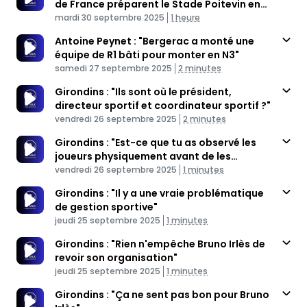
de France préparent le Stade Poitevin en
Published At
N2
Time
mardi 30 septembre 2025
1 heure
Antoine Peynet : "Bergerac a monté une
équipe de R1 bâti pour monter en N3"
Published At
Time
samedi 27 septembre 2025
2 minutes
Girondins : "Ils sont où le président,
directeur sportif et coordinateur sportif ?"
Published At
Time
vendredi 26 septembre 2025
2 minutes
Girondins : "Est-ce que tu as observé les
joueurs physiquement avant de les
Published At
recruter ?"
Time
vendredi 26 septembre 2025
1 minutes
Girondins : "Il y a une vraie problématique
de gestion sportive"
Published At
Time
jeudi 25 septembre 2025
1 minutes
Girondins : "Rien n'empêche Bruno Irlès de
revoir son organisation"
Published At
Time
jeudi 25 septembre 2025
1 minutes
Girondins : "Ça ne sent pas bon pour Bruno