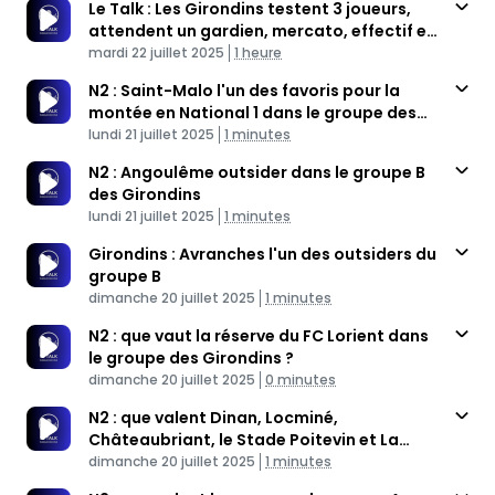
Le Talk : Les Girondins testent 3 joueurs,
attendent un gardien, mercato, effectif et
Published At
Groupe A
Time
mardi 22 juillet 2025
1 heure
N2 : Saint-Malo l'un des favoris pour la
montée en National 1 dans le groupe des
Published At
Girondins
Time
lundi 21 juillet 2025
1 minutes
N2 : Angoulême outsider dans le groupe B
des Girondins
Published At
Time
lundi 21 juillet 2025
1 minutes
Girondins : Avranches l'un des outsiders du
groupe B
Published At
Time
dimanche 20 juillet 2025
1 minutes
N2 : que vaut la réserve du FC Lorient dans
le groupe des Girondins ?
Published At
Time
dimanche 20 juillet 2025
0 minutes
N2 : que valent Dinan, Locminé,
Châteaubriant, le Stade Poitevin et La
Published At
Roche VF ?
Time
dimanche 20 juillet 2025
1 minutes