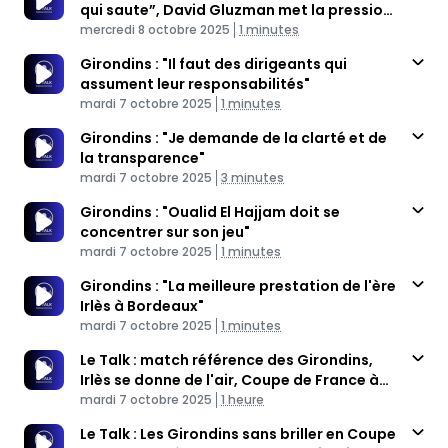
qui saute”, David Gluzman met la pression
Published At
sur Arnaud Saint-André
Time
mercredi 8 octobre 2025
1 minutes
Girondins : "Il faut des dirigeants qui
assument leur responsabilités"
Published At
Time
mardi 7 octobre 2025
1 minutes
Girondins : "Je demande de la clarté et de
la transparence"
Published At
Time
mardi 7 octobre 2025
3 minutes
Girondins : "Oualid El Hajjam doit se
concentrer sur son jeu"
Published At
Time
mardi 7 octobre 2025
1 minutes
Girondins : "La meilleure prestation de l'ère
Irlès à Bordeaux"
Published At
Time
mardi 7 octobre 2025
1 minutes
Le Talk : match référence des Girondins,
Irlès se donne de l'air, Coupe de France à
Published At
Tulle
Time
mardi 7 octobre 2025
1 heure
Le Talk : Les Girondins sans briller en Coupe