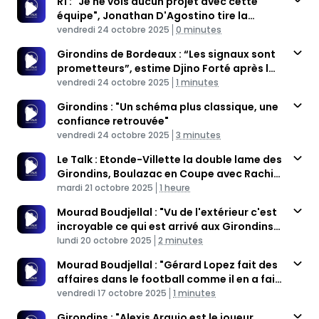
R1 : "Je ne vois aucun projet avec cette
équipe", Jonathan D'Agostino tire la
Published At
sonnette d'alarme
Time
vendredi 24 octobre 2025
0 minutes
Girondins de Bordeaux : “Les signaux sont
prometteurs”, estime Djino Forté après la
Published At
victoire face à La Roche VF
Time
vendredi 24 octobre 2025
1 minutes
Girondins : "Un schéma plus classique, une
confiance retrouvée"
Published At
Time
vendredi 24 octobre 2025
3 minutes
Le Talk : Etonde-Villette la double lame des
Girondins, Boulazac en Coupe avec Rachid
Published At
Kerki
Time
mardi 21 octobre 2025
1 heure
Mourad Boudjellal : "Vu de l'extérieur c'est
incroyable ce qui est arrivé aux Girondins
Published At
de Bordeaux"
Time
lundi 20 octobre 2025
2 minutes
Mourad Boudjellal : "Gérard Lopez fait des
affaires dans le football comme il en a fait
Published At
ailleurs"
Time
vendredi 17 octobre 2025
1 minutes
Girondins : "Alexis Araujo est le joueur