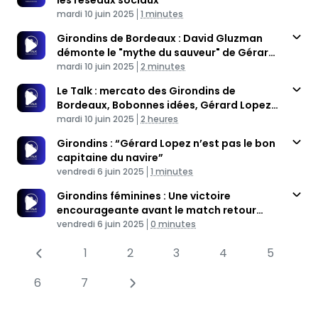
les réseaux sociaux”
Published At
Time
mardi 10 juin 2025
1 minutes
Girondins de Bordeaux : David Gluzman
démonte le "mythe du sauveur" de Gérard
Published At
Lopez
Time
mardi 10 juin 2025
2 minutes
Le Talk : mercato des Girondins de
Bordeaux, Bobonnes idées, Gérard Lopez
Published At
s'entête
Time
mardi 10 juin 2025
2 heures
Girondins : “Gérard Lopez n’est pas le bon
capitaine du navire”
Published At
Time
vendredi 6 juin 2025
1 minutes
Girondins féminines : Une victoire
encourageante avant le match retour
Published At
contre Annecy
Time
vendredi 6 juin 2025
0 minutes
1
2
3
4
5
6
7