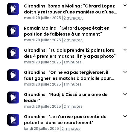
Girondins. Romain Molina : "Gérard Lopez
doit s'y retrouver d'une manière ou d'une
Published At
autre"
Time
mardi 29 juillet 2025
2 minutes
Romain Molina : "Gérard Lopez était en
position de faiblesse à un moment"
Published At
Time
mardi 29 juillet 2025
2 minutes
Girondins : "Tu dois prendre 12 points lors
des 4 premiers matchs, il n'y a pas photo"
Published At
Time
mardi 29 juillet 2025
1 minutes
Girondins : "On ne va pas tergiverser, il
faut gagner les matchs à domicile pour
Published At
monter"
Time
mardi 29 juillet 2025
1 minutes
Girondins : "Nadjib Cissé a une âme de
leader"
Published At
Time
mardi 29 juillet 2025
2 minutes
Girondins : "Je n'arrive pas à sentir du
potentiel dans ce recrutement"
Published At
Time
lundi 28 juillet 2025
2 minutes