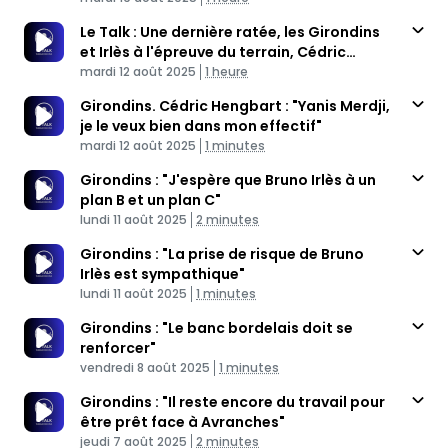
Le Talk : Une dernière ratée, les Girondins
et Irlès à l'épreuve du terrain, Cédric
Published At
Hengbart invité
Time
mardi 12 août 2025
1 heure
Girondins. Cédric Hengbart : "Yanis Merdji,
je le veux bien dans mon effectif"
Published At
Time
mardi 12 août 2025
1 minutes
Girondins : "J'espère que Bruno Irlès à un
plan B et un plan C"
Published At
Time
lundi 11 août 2025
2 minutes
Girondins : "La prise de risque de Bruno
Irlès est sympathique"
Published At
Time
lundi 11 août 2025
1 minutes
Girondins : "Le banc bordelais doit se
renforcer"
Published At
Time
vendredi 8 août 2025
1 minutes
Girondins : "Il reste encore du travail pour
être prêt face à Avranches"
Published At
Time
jeudi 7 août 2025
2 minutes