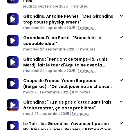
Irlès"
Published At
Time
jeudi 25 septembre 2025
1 minutes
Girondins. Antoine Peynet : "Des Girondins
trop courts physiquement"
Published At
Time
mercredi 24 septembre 2025
1 minutes
Girondins. Djino Forté : "Bruno Irlès le
coupable idéal"
Published At
Time
mercredi 24 septembre 2025
1 minutes
Girondins : "Pendant ce temps-là, Yanis
Merdji fait le tour d'Aquitaine avec la
Published At
réserve"
Time
mercredi 24 septembre 2025
1 minutes
Coupe de France. Yoann Burgeaud
(Bergerac) : "On veut jouer notre chance
Published At
face aux Girondins de Bordeaux"
Time
mardi 23 septembre 2025
8 minutes
Girondins : "Tu n'as pas d'attaquant frais
à faire rentrer, ça pose problème"
Published At
Time
mardi 23 septembre 2025
1 minutes
Le Talk : les Girondins n'avancent pas en
N2, Irlès en danger, Bergerac PFC en Coupe