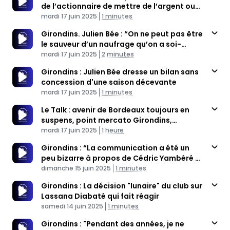
de l’actionnaire de mettre de l’argent ou
Published At
pas”
Time
mardi 17 juin 2025
1 minutes
Girondins. Julien Bée : “On ne peut pas être
le sauveur d’un naufrage qu’on a soi-
Published At
même réalisé”
Time
mardi 17 juin 2025
2 minutes
Girondins : Julien Bée dresse un bilan sans
concession d'une saison décevante
Published At
Time
mardi 17 juin 2025
1 minutes
Le Talk : avenir de Bordeaux toujours en
suspens, point mercato Girondins,
Published At
trophée, Julien Bée
Time
mardi 17 juin 2025
1 heure
Girondins : “La communication a été un
peu bizarre à propos de Cédric Yambéré et
Published At
Yanis Merdji”
Time
dimanche 15 juin 2025
1 minutes
Girondins : La décision "lunaire" du club sur
Lassana Diabaté qui fait réagir
Published At
Time
samedi 14 juin 2025
1 minutes
Girondins : "Pendant des années, je ne