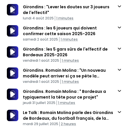
Girondins : "Lever les doutes sur 3 joueurs
de l'effectif"
Published At
Time
lundi 4 août 2025
1 minutes
Girondins : les 6 joueurs qui doivent
confirmer cette saison 2025-2026
Published At
Time
samedi 2 août 2025
1 minutes
Girondins : les 5 gars sûrs de l'effectif de
Bordeaux 2025-2026
Published At
Time
vendredi 1 août 2025
1 minutes
Girondins. Romain Molina : "Un nouveau
modèle peut arriver si ça se pète la
Published At
gueule"
Time
vendredi 1 août 2025
1 minutes
Girondins. Romain Molina : " Bordeaux a
typiquement la tête pour ce projet"
Published At
Time
jeudi 31 juillet 2025
1 minutes
Le Talk : Romain Molina parle des Girondins
de Bordeaux, du football français, de la
Published At
Ligue 3
Time
mardi 29 juillet 2025
2 heures