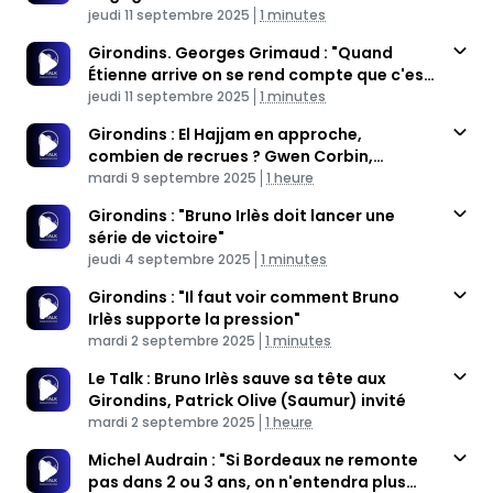
Published At
Time
jeudi 11 septembre 2025
1 minutes
Girondins. Georges Grimaud : "Quand
Étienne arrive on se rend compte que c'est
Published At
du mensonge"
Time
jeudi 11 septembre 2025
1 minutes
Girondins : El Hajjam en approche,
combien de recrues ? Gwen Corbin,
Published At
Georges Grimaud invités
Time
mardi 9 septembre 2025
1 heure
Girondins : "Bruno Irlès doit lancer une
série de victoire"
Published At
Time
jeudi 4 septembre 2025
1 minutes
Girondins : "Il faut voir comment Bruno
Irlès supporte la pression"
Published At
Time
mardi 2 septembre 2025
1 minutes
Le Talk : Bruno Irlès sauve sa tête aux
Girondins, Patrick Olive (Saumur) invité
Published At
Time
mardi 2 septembre 2025
1 heure
Michel Audrain : "Si Bordeaux ne remonte
pas dans 2 ou 3 ans, on n'entendra plus