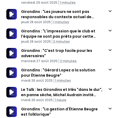
Published At
parler des Girondins"
Time
vendredi 29 août 2025
1 minutes
Girondins : "Les joueurs ne sont pas
responsables du contexte actuel de
Published At
Bordeaux"
Time
jeudi 28 août 2025
1 minutes
Girondins : "L'impression que le club et
l'équipe ne sont pas prêts pour cette
Published At
saison"
Time
jeudi 28 août 2025
2 minutes
Girondins : "C'est trop facile pour les
adversaires"
Published At
Time
mercredi 27 août 2025
2 minutes
Girondins : "Gérard Lopez a la solution
pour Étienne Beugre"
Published At
Time
mardi 26 août 2025
1 minutes
Le Talk : les Girondins et Irlès "dans le dur",
en panne sèche, Michel Audrain invité
Published At
Voltigeurs
Time
mardi 26 août 2025
1 heure
Girondins : "La gestion d'Étienne Beugre
est folklorique"