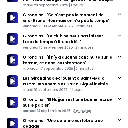
Published At
de France
Time
mardi 23 septembre 2025
1 heure
Girondins : "Ce n'est pas le moment de
virer Bruno Irlès mais on n'a pas le temps"
Published At
Time
vendredi 19 septembre 2025
1 minutes
Girondins : "Le club ne peut pas laisser
trop de temps à Bruno Irlès"
Published At
Time
vendredi 19 septembre 2025
2 minutes
Girondins : "Il n'y a aucune continuité sur le
terrain, et dans les intentions"
Published At
Time
mercredi 17 septembre 2025
2 minutes
Les Girondins s'écroulent à Saint-Malo,
Issam Ben Khemis et David Giguel invités
Published At
Time
mardi 16 septembre 2025
1 heure
Girondins : "El Hajjam est une bonne recrue
sur le papier"
Published At
Time
samedi 13 septembre 2025
2 minutes
Girondins : "Une colonne vertébrale se
dégage"