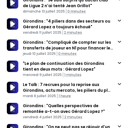
Girondins : "Je suis surpris qu'aucun club
de Ligue 2 n'ai tenté Jean Grillot"
Published At
Time
dimanche 13 juillet 2025
0 minutes
Girondins : "4 piliers dans des secteurs ou
Gérard Lopez a toujours échoué"
Published At
Time
vendredi 11 juillet 2025
2 minutes
Girondins : "Compliqué de compter sur les
transferts de joueur en N1 pour financer le
Published At
club"
Time
jeudi 10 juillet 2025
0 minutes
"Le plan de continuation des Girondins
tient en deux mots : Gérard Lopez"
Published At
Time
mercredi 9 juillet 2025
1 minutes
Le Talk : 7 recrues pour la reprise aux
Girondins, actu mercato, les piliers du plan
Published At
de continuation
Time
mardi 8 juillet 2025
1 heure
Girondins : "Quelles perspectives de
remontée a-t-on avec Gérard Lopez ?"
Published At
Time
vendredi 4 juillet 2025
2 minutes
Girondins : "On ne peut pas se réjouir d'un