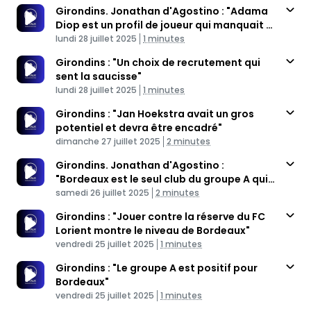
Girondins. Jonathan d'Agostino : "Adama
Diop est un profil de joueur qui manquait à
Published At
Bordeaux
Time
lundi 28 juillet 2025
1 minutes
Girondins : "Un choix de recrutement qui
sent la saucisse"
Published At
Time
lundi 28 juillet 2025
1 minutes
Girondins : "Jan Hoekstra avait un gros
potentiel et devra être encadré"
Published At
Time
dimanche 27 juillet 2025
2 minutes
Girondins. Jonathan d'Agostino :
"Bordeaux est le seul club du groupe A qui
Published At
annonce jouer la montée en N1"
Time
samedi 26 juillet 2025
2 minutes
Girondins : "Jouer contre la réserve du FC
Lorient montre le niveau de Bordeaux"
Published At
Time
vendredi 25 juillet 2025
1 minutes
Girondins : "Le groupe A est positif pour
Bordeaux"
Published At
Time
vendredi 25 juillet 2025
1 minutes