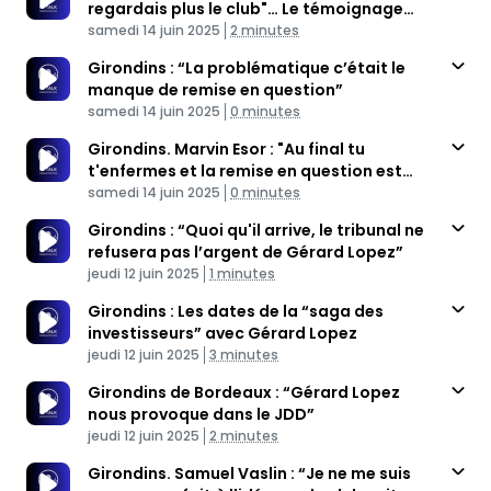
regardais plus le club"… Le témoignage
Published At
poignant de Marvin Esor
Time
samedi 14 juin 2025
2 minutes
Girondins : “La problématique c’était le
manque de remise en question”
Published At
Time
samedi 14 juin 2025
0 minutes
Girondins. Marvin Esor : "Au final tu
t'enfermes et la remise en question est
Published At
compliquée"
Time
samedi 14 juin 2025
0 minutes
Girondins : “Quoi qu'il arrive, le tribunal ne
refusera pas l’argent de Gérard Lopez”
Published At
Time
jeudi 12 juin 2025
1 minutes
Girondins : Les dates de la “saga des
investisseurs” avec Gérard Lopez
Published At
Time
jeudi 12 juin 2025
3 minutes
Girondins de Bordeaux : “Gérard Lopez
nous provoque dans le JDD”
Published At
Time
jeudi 12 juin 2025
2 minutes
Girondins. Samuel Vaslin : “Je ne me suis