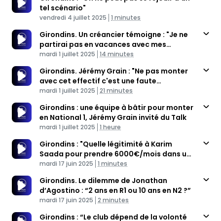
tel scénario"
Published At
Time
vendredi 4 juillet 2025
1 minutes
Girondins. Un créancier témoigne : "Je ne
partirai pas en vacances avec mes
Published At
enfants cet été"
Time
mardi 1 juillet 2025
14 minutes
Girondins. Jérémy Grain : "Ne pas monter
avec cet effectif c'est une faute
Published At
professionnelle"
Time
mardi 1 juillet 2025
21 minutes
Girondins : une équipe à bâtir pour monter
en National 1, Jérémy Grain invité du Talk
Published At
Time
mardi 1 juillet 2025
1 heure
Girondins : "Quelle légitimité à Karim
Saada pour prendre 6000€/mois dans un
Published At
club de National 2 ?"
Time
mardi 17 juin 2025
1 minutes
Girondins. Le dilemme de Jonathan
d’Agostino : “2 ans en R1 ou 10 ans en N2 ?”
Published At
Time
mardi 17 juin 2025
2 minutes
Girondins : “Le club dépend de la volonté