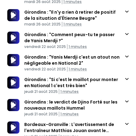
Published At
Time
mardi 26 août 2025
1 minutes
Girondins : "Il n'y a rien à retirer de positif
de la situation d'Étienne Beugre"
Published At
Time
mardi 26 août 2025
1 minutes
Girondins : "Comment peux-tu te passer
de Yanis Merdji ?"
Published At
Time
vendredi 22 août 2025
1 minutes
Girondins : "Yanis Merdji c'est un atout non
négligeable en National 2"
Published At
Time
vendredi 22 août 2025
1 minutes
Girondins : "Si c'est le maillot pour monter
en National 1 c'est très bien"
Published At
Time
jeudi 21 août 2025
1 minutes
Girondins : le verdict de Djino Forté sur les
nouveaux maillots Hummel
Published At
Time
jeudi 21 août 2025
1 minutes
Bordeaux-Granville : L'avertissement de
l'entraîneur Matthias Jouan avant le