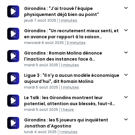
Girondins : "J'ai trouvé l'équipe
physiquement déjà bien au point"
Published At
Time
jeudi 7 août 2025
1 minutes
Girondins : "Un recrutement mieux senti, et
en avance par rapport à la saison
Published At
dernière"
Time
mercredi 6 août 2025
3 minutes
Girondins : Romain Molina dénonce
l'inaction des instances face à
Published At
l'hécatombe des clubs français
Time
mardi 5 août 2025
1 minutes
Ligue 3 : "Il n'y a aucun modèle économique
aujourd'hui", dit Romain Molina
Published At
Time
mardi 5 août 2025
1 minutes
Le Talk : les Girondins montrent leur
potentiel, attention aux blessés, faut-il
Published At
signer V.Nsimba ?
Time
mardi 5 août 2025
1 heure
Girondins : les 5 joueurs qui inquiètent
Jonathan d'Agostino
Published At
Time
lundi 4 août 2025
1 minutes