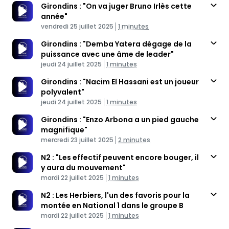
Girondins : "On va juger Bruno Irlès cette
année"
Published At
Time
vendredi 25 juillet 2025
1 minutes
Girondins : "Demba Yatera dégage de la
puissance avec une âme de leader"
Published At
Time
jeudi 24 juillet 2025
1 minutes
Girondins : "Nacim El Hassani est un joueur
polyvalent"
Published At
Time
jeudi 24 juillet 2025
1 minutes
Girondins : "Enzo Arbona a un pied gauche
magnifique"
Published At
Time
mercredi 23 juillet 2025
2 minutes
N2 : "Les effectif peuvent encore bouger, il
y aura du mouvement"
Published At
Time
mardi 22 juillet 2025
1 minutes
N2 : Les Herbiers, l'un des favoris pour la
montée en National 1 dans le groupe B
Published At
Time
mardi 22 juillet 2025
1 minutes