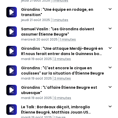
Published At
match en N2
Time
jeudi 21 août 2025
1 minutes
Girondins : "Une équipe en rodage, en
transition"
Published At
Time
jeudi 21 août 2025
1 minutes
Samuel Vaslin : "Les Girondins doivent
assumer Étienne Beugre"
Published At
Time
mercredi 20 août 2025
1 minutes
Girondins : "Une attaque Merdji-Beugré en
R1 nous ferait entrer dans le Guinness book
Published At
des records"
Time
mardi 19 août 2025
2 minutes
Girondins : "C'est encore le cirque en
coulisses" sur la situation d'Étienne Beugre
Published At
Time
mardi 19 août 2025
2 minutes
Girondins : "L'affaire Étienne Beugre est
ubuesque"
Published At
Time
mardi 19 août 2025
0 minutes
Le Talk : Bordeaux déçoit, imbroglio
Étienne Beugré, Matthias Jouan US
Published At
Granville
Time
mardi 19 août 2025
1 heure