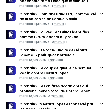
pas encore fait à l'idée que le club soit
Published At
liquidé”
Time
mercredi 11 juin 2025
1 minutes
Girondins : Soufiane Bahassa, l'homme-clé
de la saison selon Samuel Vaslin
Published At
Time
mercredi 11 juin 2025
1 minutes
Girondins : Louveau et Grillot identifiés
comme futurs leaders du groupe
Published At
Time
mercredi 11 juin 2025
0 minutes
Girondins : "Le tacle lunaire de Gérard
Lopez aux politiques bordelais"
Published At
Time
mardi 10 juin 2025
1 minutes
Girondins : Le coup de gueule de Samuel
Vaslin contre Gérard Lopez
Published At
Time
mardi 10 juin 2025
1 minutes
Girondins : Les chiffres accablants qui
prouvent l'échec total de Gérard Lopez
Published At
Time
mardi 10 juin 2025
2 minutes
Girondins : “Gérard Lopez est obsédé par