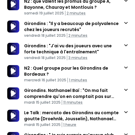
N2 : que valent les promus du groupe A,
Bayonne, Chauray et Montlouis ?
Published At
Time
samedi 19 juillet 2025
2 minutes
Girondins : "Il y a beaucoup de polyvalence
chez les joueurs recrutés"
Published At
Time
vendredi 18 juillet 2025
2 minutes
Girondins : "J'ai vu des joueurs avec une
forte technique à l'entraînement"
Published At
Time
vendredi 18 juillet 2025
3 minutes
N2 : Quel groupe pour les Girondins de
Bordeaux ?
Published At
Time
mercredi 16 juillet 2025
1 minutes
Girondins. Nathanael Baï : "On ma fait
comprendre qu'on en comptait pas sur
Published At
moi"
Time
mardi 15 juillet 2025
11 minutes
Le Talk : mercato des Girondins au compte
goutte (Droehnlé, Jousselin), Nathanael
Published At
Bai invité
Time
mardi 15 juillet 2025
1 heure