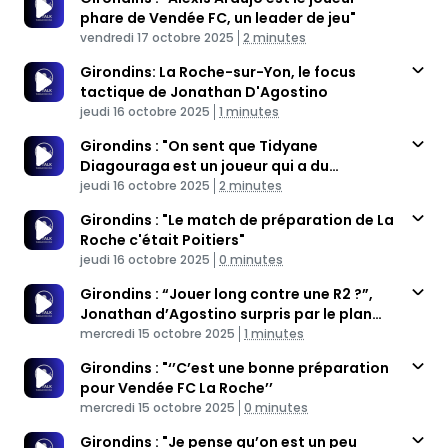
phare de Vendée FC, un leader de jeu"
Published At
Time
vendredi 17 octobre 2025
2 minutes
Girondins: La Roche-sur-Yon, le focus
tactique de Jonathan D'Agostino
Published At
Time
jeudi 16 octobre 2025
1 minutes
Girondins : "On sent que Tidyane
Diagouraga est un joueur qui a du
Published At
potentiel"
Time
jeudi 16 octobre 2025
2 minutes
Girondins : "Le match de préparation de La
Roche c'était Poitiers"
Published At
Time
jeudi 16 octobre 2025
0 minutes
Girondins : “Jouer long contre une R2 ?”,
Jonathan d’Agostino surpris par le plan
Published At
d’Irlès
Time
mercredi 15 octobre 2025
1 minutes
Girondins : "‘’C’est une bonne préparation
pour Vendée FC La Roche’’
Published At
Time
mercredi 15 octobre 2025
0 minutes
Girondins : "Je pense qu’on est un peu