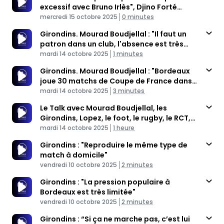
excessif avec Bruno Irlès", Djino Forté
Published At
appelle au calme
Time
mercredi 15 octobre 2025
0 minutes
Girondins. Mourad Boudjellal : "Il faut un
patron dans un club, l'absence est très
Published At
préjudiciable"
Time
mardi 14 octobre 2025
1 minutes
Girondins. Mourad Boudjellal : "Bordeaux
joue 30 matchs de Coupe de France dans
Published At
la saison"
Time
mardi 14 octobre 2025
3 minutes
Le Talk avec Mourad Boudjellal, les
Girondins, Lopez, le foot, le rugby, le RCT,
Published At
l'UBB
Time
mardi 14 octobre 2025
1 heure
Girondins : "Reproduire le même type de
match à domicile"
Published At
Time
vendredi 10 octobre 2025
2 minutes
Girondins : "La pression populaire à
Bordeaux est très limitée"
Published At
Time
vendredi 10 octobre 2025
2 minutes
Girondins : “Si ça ne marche pas, c’est lui